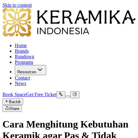
Skip to content
Home
Brands
Rundown
Programs
Resources
Contact
News
Book Space
Get Free Ticket
Back
B
Share
Cara Menghitung Kebutuhan
Keramik agar Pas & Tidak